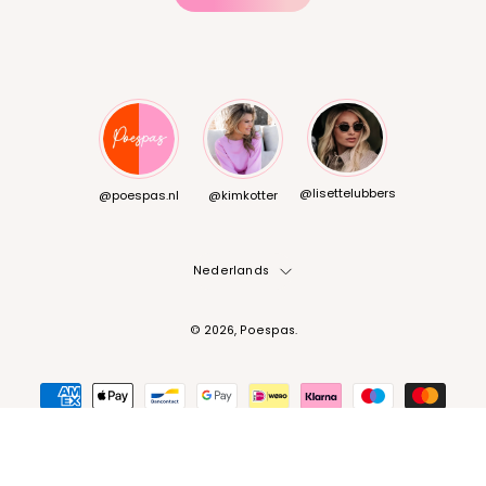
@lisettelubbers
@poespas.nl
@kimkotter
Taal
Nederlands
© 2026,
Poespas
.