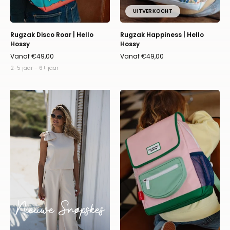
UITVERKOCHT
Rugzak Disco Roar | Hello
Rugzak Happiness | Hello
Hossy
Hossy
Vanaf €49,00
Vanaf €49,00
2-5 jaar - 6+ jaar
Rugzak
mini
Smoothie
|
Hello
Hossy
Nieuwe Snøpskes