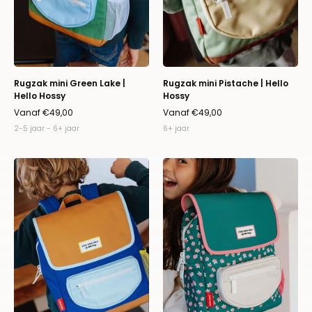
Rugzak mini Green Lake |
Rugzak mini Pistache | Hello
Hello Hossy
Hossy
Vanaf €49,00
Vanaf €49,00
2-5 jaar - 6+ jaar
6+ jaar
Rugzak
Rugzak
mini
Garden
Blue
Joy
Canyon
|
|
Hello
Hello
Hossy
Hossy