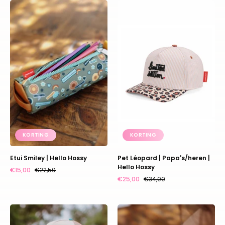
Etui
Pet
Smiley
Léopard
|
|
Hello
Papa's/heren
Hossy
|
Hello
Hossy
KORTING
KORTING
Etui Smiley | Hello Hossy
Pet Léopard | Papa's/heren |
Hello Hossy
€15,00
€22,50
€25,00
€34,00
Pet-
Etui
mini-
mini