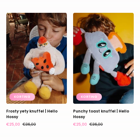
Frosty
Punchy
yety
toast
knuffel
knuffel
|
|
Hello
Hello
Hossy
Hossy
KORTING
KORTING
Frosty yety knuffel | Hello
Punchy toast knuffel | Hello
Hossy
Hossy
€25,00
€36,00
€25,00
€36,00