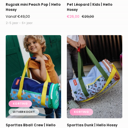
Rugzak mini Peach Pop | Hello
Pet Léopard | Kids | Hello
Hossy
Hossy
Vanaf €49,00
€26,00
€29,00
2-5 jaar - 6+ jaar
Sporttas
Sporttas
Bball
Dunk
Crew
|
|
Hello
Hello
Hossy
Hossy
KORTING
UITVERKOCHT
KORTING
Sporttas Bball Crew | Hello
Sporttas Dunk | Hello Hossy