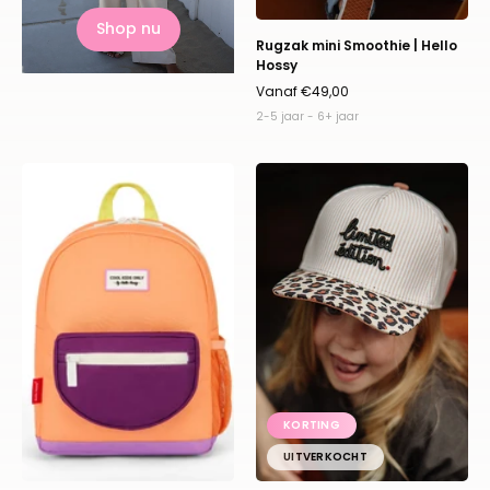
Shop nu
Rugzak mini Smoothie | Hello
Hossy
Vanaf €49,00
2-5 jaar - 6+ jaar
Rugzak
Pet
mini
Léopard
Peach
|
Pop
Kids
|
|
Hello
Hello
Hossy
Hossy
KORTING
UITVERKOCHT