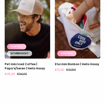
Iced-
Bonbon
Coffee-
|
_-
Hello
Papa's-
Hossy
heren-
_-
Hello-
Hossy-
KORTING
main
UITVERKOCHT
KORTING
Pet mini Iced Coffee |
Etui mini Bonbon | Hello Hossy
Papa's/heren | Hello Hossy
€12,00
€22,50
€25,00
€34,00