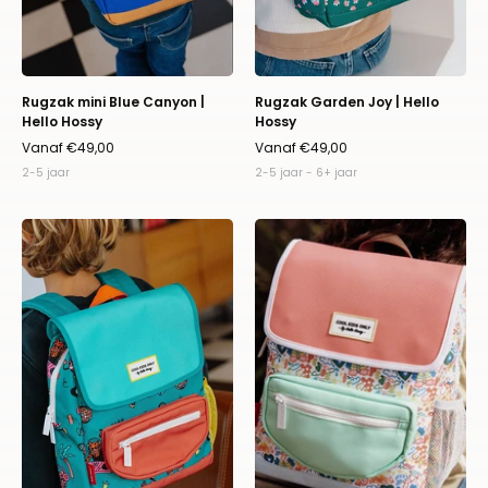
Rugzak mini Blue Canyon |
Rugzak Garden Joy | Hello
Hello Hossy
Hossy
Vanaf €49,00
Vanaf €49,00
2-5 jaar
2-5 jaar - 6+ jaar
Rugzak
Rugzak
Disco
Happiness
Roar
|
|
Hello
Hello
Hossy
Hossy