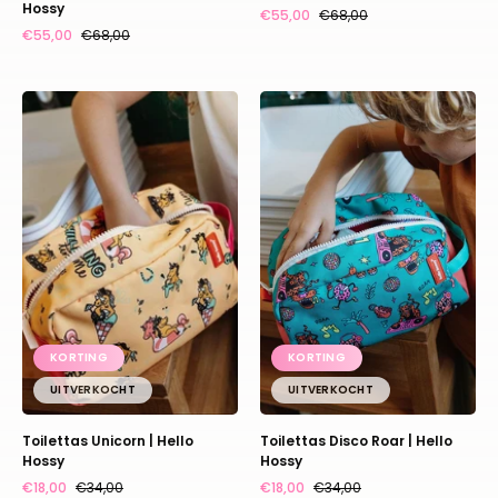
Hossy
€55,00
€68,00
€55,00
€68,00
Toilettas
Toilettas
Unicorn
Disco
|
Roar
Hello
|
Hossy
Hello
Hossy
KORTING
KORTING
UITVERKOCHT
UITVERKOCHT
Toilettas Unicorn | Hello
Toilettas Disco Roar | Hello
Hossy
Hossy
€18,00
€34,00
€18,00
€34,00