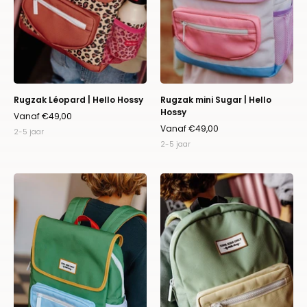
Rugzak Léopard | Hello Hossy
Rugzak mini Sugar | Hello
Hossy
Vanaf €49,00
Vanaf €49,00
2-5 jaar
2-5 jaar
Rugzak
Rugzak
mini
mini
Green
Pistache
Lake
|
|
Hello
Hello
Hossy
Hossy