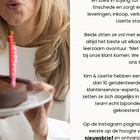
en sterk in styling tot
Enschede en zorgt e
leveringen, inkoop, ver
Lisette st
Beide zitten ze vol met 
altijd het beste uit elk
leerzaam avontuur. “Met o
bij onze klant komen. We 
ons 
Kim & Lisette hebben ee
dan 10 getalenteerde
klantenservice-experts
zetten ze zich dagelijks
team echt bijzonder
gekoesterd
Op de Instagram pagin
eerste op de hoogte v
nieuwsbrief
en ontvang 