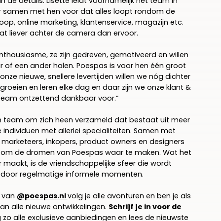
 in de details. Lisette leidt voornamelijk het team in
r samen met hen voor dat alles loopt rondom de
koop, online marketing, klantenservice, magazijn etc.
aat liever achter de camera dan ervoor.
enthousiasme, ze zijn gedreven, gemotiveerd en willen
aar of een ander halen. Poespas is voor hen één groot
nze nieuwe, snellere levertijden willen we nóg dichter
groeien en leren elke dag en daar zijn we onze klant &
team ontzettend dankbaar voor.”
n team om zich heen verzameld dat bestaat uit meer
 individuen met allerlei specialiteiten. Samen met
, marketeers, inkopers, product owners en designers
 in om de dromen van Poespas waar te maken. Wat het
 maakt, is de vriendschappelijke sfeer die wordt
 door regelmatige informele momenten.
a van
@poespas.nl
volg je alle avonturen en ben je als
an alle nieuwe ontwikkelingen.
Schrijf je in voor de
zo alle exclusieve aanbiedingen en lees de nieuwste