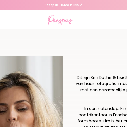
SALE: shop jouw favorieten met korting
🩷
Dit zijn Kim Kotter & Lis
van haar fotografie, maa
met een gezamenlijke pa
In een notendop: Ki
hoofdkantoor in Ensche
fotoshoots. Kim is het 