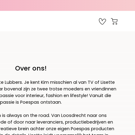
Favorieten
Open wink
Over ons!
ette Lubbers. Je kent Kim misschien al van TV of Lisette
r bovenal zijn ze twee trotse moeders en vriendinnen
ssie voor interieur, fashion en lifestyle! Vanuit die
passie is Poespas ontstaan.
m is always on the road. Van Loosdrecht naar ons
de of door naar leveranciers, productiebedrijven en
creatieve brein achter onze eigen Poespas producten