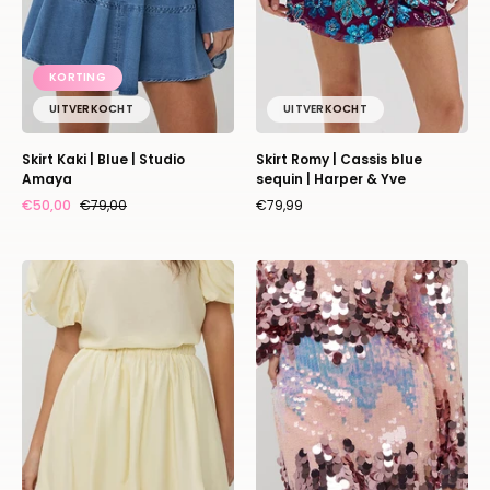
Harper
&
Yve
KORTING
UITVERKOCHT
UITVERKOCHT
Skirt Kaki | Blue | Studio
Skirt Romy | Cassis blue
Amaya
sequin | Harper & Yve
€50,00
€79,00
€79,99
Skirt
Skirt
Dide
DJ
|
|
Yellow
Multi
|
print
Studio
pink
Amaya
|
Studio