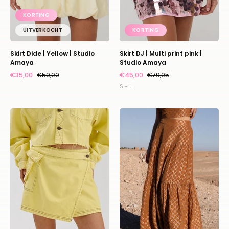
Amaya
KORTING
UITVERKOCHT
KORTING
Skirt Dide | Yellow | Studio
Skirt DJ | Multi print pink |
Amaya
Studio Amaya
€35,00
€59,00
€45,00
€79,95
S - L
Skort
Skirt
Zenne
Pearl
|
|
Treasure
Brown
glow
|
|
Amaya
Harper
Amsterdam
&
Yve