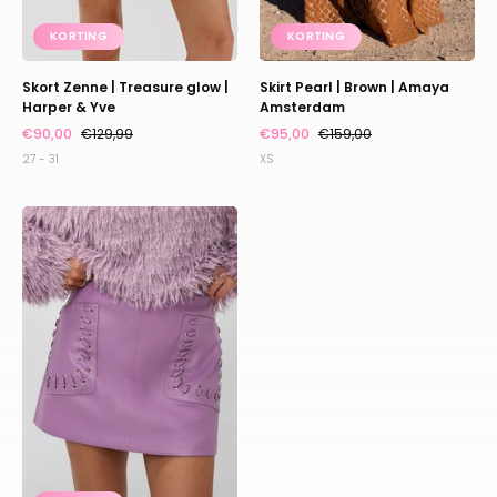
KORTING
KORTING
Skort Zenne | Treasure glow |
Skirt Pearl | Brown | Amaya
Harper & Yve
Amsterdam
€90,00
€129,99
€95,00
€159,00
27 - 31
XS
Skirt
Siena
|
Lila
|
Studio
Amaya