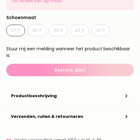
Dit artikel valt op maat.
Schoenmaat
37
38
39
40
41
Stuur mij een melding wanneer het product beschikbaar
is:
Restock alert
Productbeschrijving
Verzenden, ruilen & retourneren