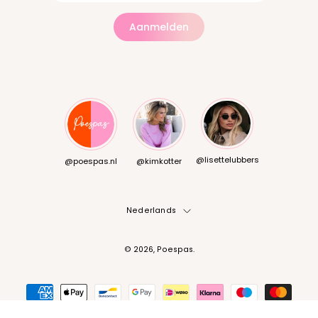
Aanmelden
@lisettelubbers
@poespas.nl
@kimkotter
Taal
Nederlands
© 2026,
Poespas
.