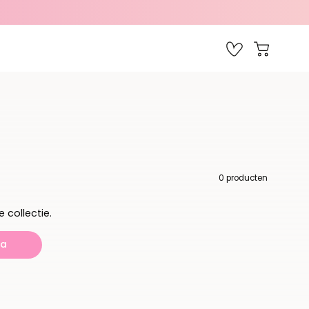
Favorieten
Open wink
0 producten
 collectie.
na