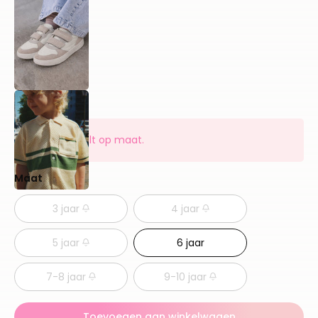
Dit artikel valt op maat.
Maat
3 jaar
4 jaar
5 jaar
6 jaar
7-8 jaar
9-10 jaar
Toevoegen aan winkelwagen